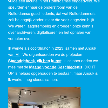
vulde een lacune in het Rotterdamse erfgoedveld. We
speurden er naar de onderstroom van de
Rotterdamse geschiedenis; dat wat Rotterdammers
zelf belangrijk vinden maar die vaak ongezien blijft.
We waren laagdrempelig en droegen onze kennis
over archiveren, digitaliseren en het ophalen van
verhalen over.
Ik werkte als coördinator in 2023, samen met
Anouk
van Mil
. We organiseerden we de projecten
Stadsdriehoek
,
#Ik ben kunst
; in oktober deden we
mee met de
Maand voor de G
eschiedenis
. DIG IT
UP is helaas opgehouden te bestaan, maar Anouk &
ik werken nog steeds samen.