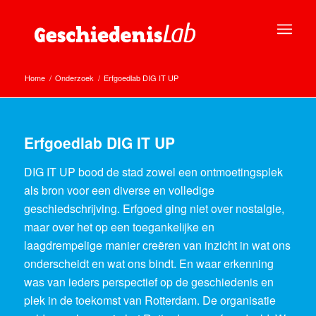
Home
/
Onderzoek
/
Erfgoedlab DIG IT UP
Erfgoedlab DIG IT UP
DIG IT UP bood de stad zowel een ontmoetingsplek
als bron voor een diverse en volledige
geschiedschrijving. Erfgoed ging niet over nostalgie,
maar over het op een toegankelijke en
laagdrempelige manier creëren van inzicht in wat ons
onderscheidt en wat ons bindt. En waar erkenning
was van ieders perspectief op de geschiedenis en
plek in de toekomst van Rotterdam. De organisatie