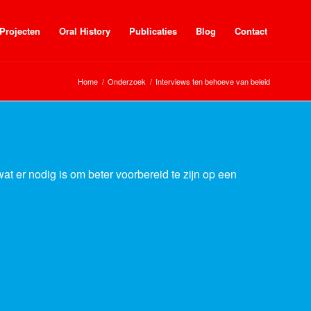
Projecten
Oral History
Publicaties
Blog
Contact
Home
/
Onderzoek
/
Interviews ten behoeve van beleid
t er nodig is om beter voorbereid te zijn op een