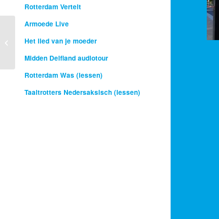
Rotterdam Vertelt
Armoede Live
Het lied van je moeder
Warm Rotterdam
Midden Delfland audiotour
Rotterdam Was (lessen)
Taaltrotters Nedersaksisch (lessen)