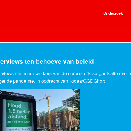
Onderzoek
terviews ten behoeve van beleid
erviews met medewerkers van de corona-crisisorganisatie over wa
gende pandemie. In opdracht van Ikidea/GGDGhor).