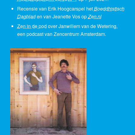
Recensie van Erik Hoogcarspel het
Boeddhistisch
Dagblad
en van Jeanette Vos op
Zen.nl
Zen in de pod
over Janwillem van de Wetering,
een podcast van Zencentrum Amsterdam.
Universiteit Gent, Centre for Buddhist
Studies.
Permanent Training in Buddhist Studies
(PTBS)
03.04.2019 Marjan Beijering
(Geschiedenislab, The Netherlands)
Fame Gets to your Head: Janwillem Van de
Wetering in Amsterdam, 1966-1975
Speaker Marjan Beijering studied social
history in Rotterdam and is an independent
historian (www.geschiedenislab.nl). She is
working on the biography of Janwillem van de
Wetering.
Among Buddhists Janwillem van de Wetering
is probably still famous for his book The
Empty Mirror, his account of his year and a