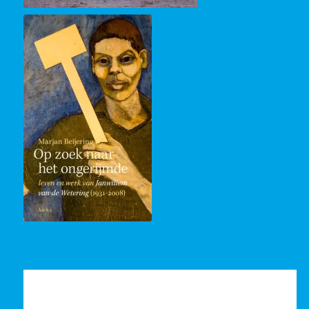
half stay in a Zen monastery in Japan. The
book was published in 1973 in the United
States and became an immediate success.
Although the book was published in 1971 in
the Netherlands, he only became well known
here after his success overseas. With the
detective novels featuring the duo Grijpstra
en de Gier Van de Wetering became a
celebrated and bestselling author whose
novels were read not only in The
Netherlands, but also widely abroad. On a
recent list of best-selling Dutch writers
abroad, he is still number 7 in the top ten.
In this lecture I would like to share with you
the dualism in his life. Janwillem van de
Wetering moved to Maine in 1975. There he
died on July 4, 2008, at the age of 77. The
message of his death appeared in Dutch
newspapers as well as in The Guardian, The
New York Times and Der Spiegel. He was
known as bestselling author, adventurer and
philosopher – more than as a Buddhist.