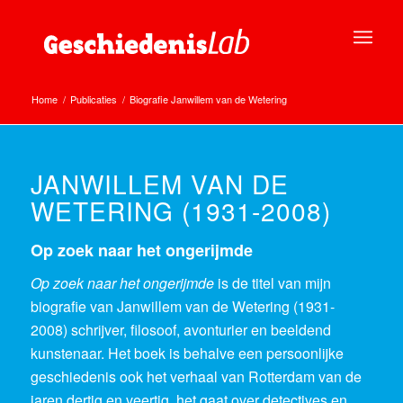
Home
/
Publicaties
/
Biografie Janwillem van de Wetering
JANWILLEM VAN DE
WETERING (1931-2008)
Op zoek naar het ongerijmde
Op zoek naar het ongerijmde
is de titel van mijn
biografie van Janwillem van de Wetering (1931-
2008) schrijver, filosoof, avonturier en beeldend
kunstenaar. Het boek is behalve een persoonlijke
geschiedenis ook het verhaal van Rotterdam van de
jaren dertig en veertig, het gaat over detectives en