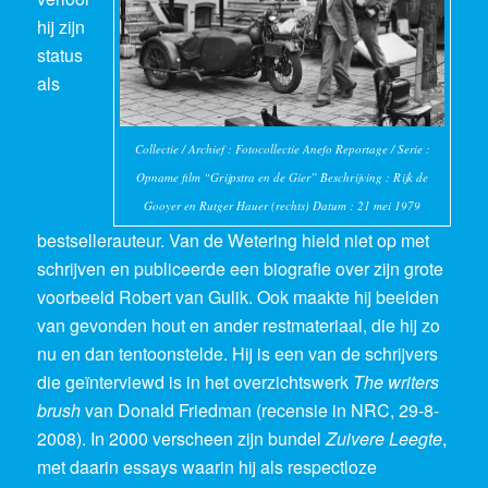
hij zijn
status
als
Collectie / Archief : Fotocollectie Anefo Reportage / Serie :
Opname film “Grijpstra en de Gier” Beschrijving : Rijk de
Gooyer en Rutger Hauer (rechts) Datum : 21 mei 1979
bestsellerauteur. Van de Wetering hield niet op met
schrijven en publiceerde een biografie over zijn grote
voorbeeld Robert van Gulik. Ook maakte hij beelden
van gevonden hout en ander restmateriaal, die hij zo
nu en dan tentoonstelde. Hij is een van de schrijvers
die geïnterviewd is in het overzichtswerk
The writers
brush
van Donald Friedman (recensie in NRC, 29-8-
2008). In 2000 verscheen zijn bundel
Zuivere Leegte
,
met daarin essays waarin hij als respectloze