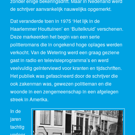
zonder enige bekeringsdrift. Maar in Nederland werd
de schrijver aanvankelijk nauwelijks opgemerkt.
Dat veranderde toen in 1975 ‘Het lijk in de
Haarlemmer Houttuinen’ en ‘Buitelkruid’ verschenen.
Deze markeerden het begin van een serie
politieromans die in ongekend hoge oplages werden
verkocht. Van de Wetering werd een graag geziene
gast in radio en televisieprogramma’s en werd
veelvuldig geïnterviewd voor kranten en tijdschriften.
Het publiek was gefascineerd door de schrijver die
ook zakenman was, gewezen politieman en die
woonde in een zengemeenschap in een afgelegen
streek in Amerika.
In de
jaren
tachtig
verloor