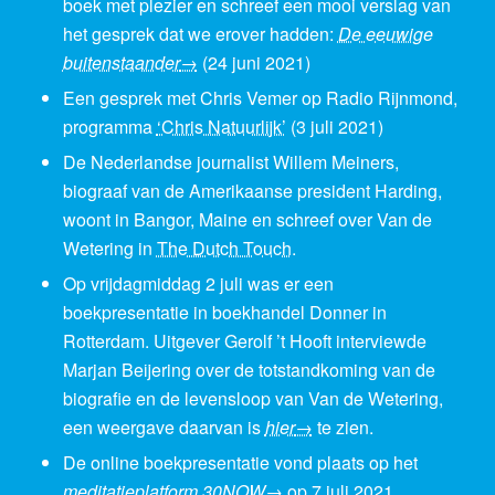
boek met plezier en schreef een mooi verslag van
het gesprek dat we erover hadden:
De eeuwige
buitenstaander
→
(24 juni 2021)
Een gesprek met Chris Vemer op Radio Rijnmond,
programma
‘Chris Natuurlijk’
(3 juli 2021)
De Nederlandse journalist Willem Meiners,
biograaf van de Amerikaanse president Harding,
woont in Bangor, Maine en schreef over Van de
Wetering in
The Dutch Touch
.
Op vrijdagmiddag 2 juli was er een
boekpresentatie in boekhandel Donner in
Rotterdam. Uitgever Gerolf ’t Hooft interviewde
Marjan Beijering over de totstandkoming van de
biografie en de levensloop van Van de Wetering,
een weergave daarvan is
hier
→
te zien.
De online boekpresentatie vond plaats op het
meditatieplatform 30NOW→
op 7 juli 2021.