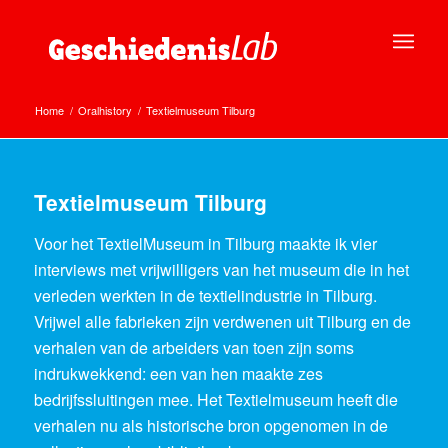
Home
/
Oralhistory
/
Textielmuseum Tilburg
Textielmuseum Tilburg
Voor het TextielMuseum in Tilburg maakte ik vier
interviews met vrijwilligers van het museum die in het
verleden werkten in de textielindustrie in Tilburg.
Vrijwel alle fabrieken zijn verdwenen uit Tilburg en de
verhalen van de arbeiders van toen zijn soms
indrukwekkend: een van hen maakte zes
bedrijfssluitingen mee. Het Textielmuseum heeft die
verhalen nu als historische bron opgenomen in de