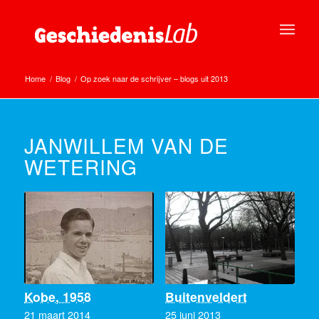
Home
/
Blog
/
Op zoek naar de schrijver – blogs uit 2013
JANWILLEM VAN DE
WETERING
Kobe, 1958
Buitenveldert
21 maart 2014
25 juni 2013