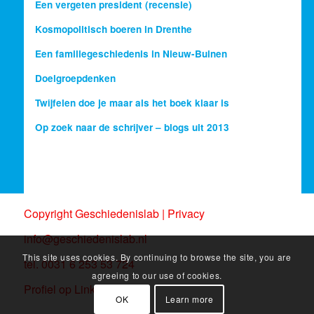
Een vergeten president (recensie)
Kosmopolitisch boeren in Drenthe
Een familiegeschiedenis in Nieuw-Buinen
Doelgroepdenken
Twijfelen doe je maar als het boek klaar is
Op zoek naar de schrijver – blogs uit 2013
Copyright Geschiedenislab |
Privacy
info@geschiedenislab.nl
This site uses cookies. By continuing to browse the site, you are
tel. 0031 6 253 53 724
agreeing to our use of cookies.
Profiel op Linkedin
OK
Learn more