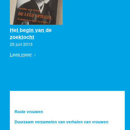
Het begin van de
zoektocht
25 juni 2013
Lees meer
Rooie vrouwen
Duurzaam verzamelen van verhalen van vrouwen