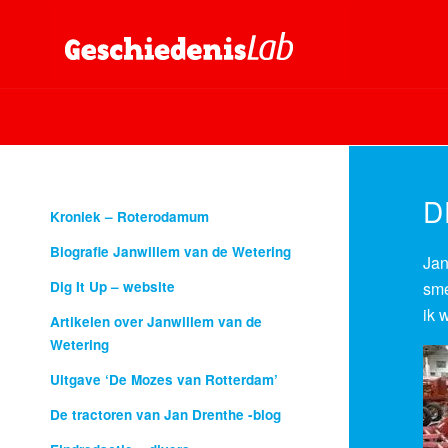
D
Kroniek – Roterodamum
Biografie Janwillem van de Wetering
Jan
sme
Dig It Up – website
ik 
Artikelen over Janwillem van de
Wetering
Uitgave ‘De Mozes van Rotterdam’
De tractoren van Jan Drenthe -blog