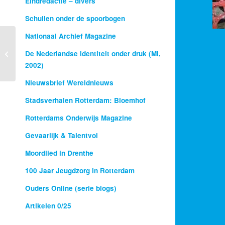
Eindredactie – divers
Schuilen onder de spoorbogen
Nationaal Archief Magazine
Het lied van je moeder
De Nederlandse identiteit onder druk (MI,
2002)
Nieuwsbrief Wereldnieuws
Stadsverhalen Rotterdam: Bloemhof
Rotterdams Onderwijs Magazine
Gevaarlijk & Talentvol
Moordlied in Drenthe
100 Jaar Jeugdzorg in Rotterdam
Ouders Online (serie blogs)
Artikelen 0/25