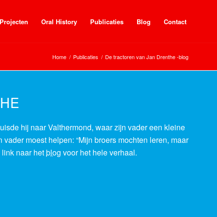
Projecten
Oral History
Publicaties
Blog
Contact
Home
/
Publicaties
/
De tractoren van Jan Drenthe -blog
THE
uisde hij naar Valthermond, waar zijn vader een kleine
n vader moest helpen: “Mijn broers mochten leren, maar
 link naar het
blog
voor het hele verhaal.