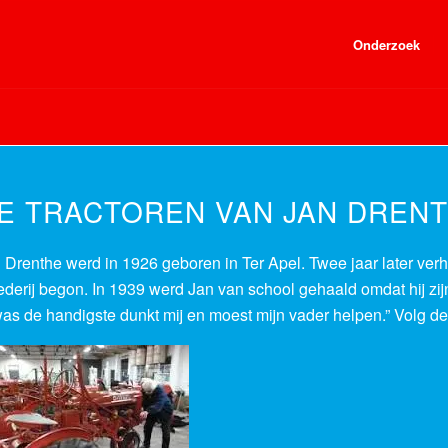
Onderzoek
E TRACTOREN VAN JAN DREN
 Drenthe werd in 1926 geboren in Ter Apel. Twee jaar later verh
derij begon. In 1939 werd Jan van school gehaald omdat hij zij
was de handigste dunkt mij en moest mijn vader helpen.” Volg de