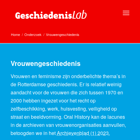
Home
/
Onderzoek
/
Vrouwengeschiedenis
Vrouwengeschiedenis
Vrouwen en feminisme zijn onderbelichte thema’s in
de Rotterdamse geschiedenis. Er is relatief weinig
aandacht voor de vrouwen die zich tussen 1970 en
2000 hebben ingezet voor het recht op
zelfbeschikking, werk, huisvesting, veiligheid op
straat en beeldvorming. Oral History kan de lacunes
in de archieven van vrouwenorganisaties aanvullen,
betoogden we in het
Archievenblad (1) 2023.