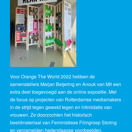
Voor Orange The World 2022 hebben de
samenstellers Marjan Beijering en Anouk van Mil een
extra deel toegevoegd aan de online expositie. Met
de focus op projecten van Rotterdamse mediamakers
in de strijd tegen geweld tegen en intimidatie van
vrouwen. Ze doorzochten het historisch
beeldmateriaal van Feministiese Filmgroep Storing
en verzamelden hedendaagse voorbeelden.