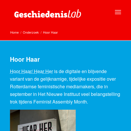
Home
/
Onderzoek
/
Hoor Haar
Hoor Haar
Hoor Haar/ Hear Her
is de digitale en blijvende
variant van de gelijknamige, tijdelijke expositie over
Rotterdamse feministische mediamakers, die in
september in Het Nieuwe Instituut veel belangstelling
trok tijdens Feminist Assembly Month.