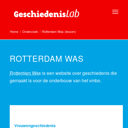
Home
/
Onderzoek
/
Rotterdam Was (lessen)
ROTTERDAM WAS
Rotterdam Was
is een website over geschiedenis die
gemaakt is voor de onderbouw van het vmbo.
Vrouwengeschiedenis