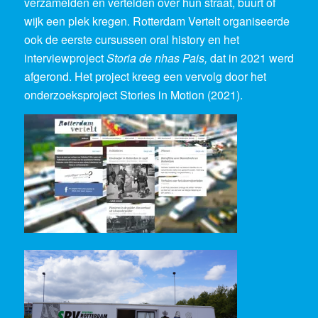
verzamelden en vertelden over hun straat, buurt of
wijk een plek kregen. Rotterdam Vertelt organiseerde
ook de eerste cursussen oral history en het
interviewproject
Storia de nhas Pais,
dat in 2021 werd
afgerond. Het project kreeg een vervolg door het
onderzoeksproject Stories in Motion (2021).