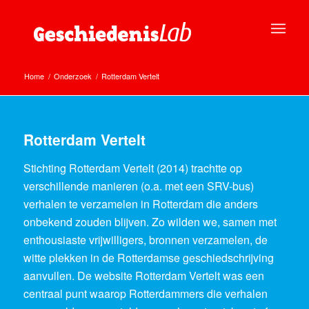
Home
/
Onderzoek
/
Rotterdam Vertelt
Rotterdam Vertelt
Stichting Rotterdam Vertelt (2014) trachtte op
verschillende manieren (o.a. met een SRV-bus)
verhalen te verzamelen in Rotterdam die anders
onbekend zouden blijven. Zo wilden we, samen met
enthousiaste vrijwilligers, bronnen verzamelen, de
witte plekken in de Rotterdamse geschiedschrijving
aanvullen. De website Rotterdam Vertelt was een
centraal punt waarop Rotterdammers die verhalen