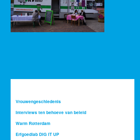
Vrouwengeschiedenis
Interviews ten behoeve van beleid
Warm Rotterdam
Erfgoedlab DIG IT UP